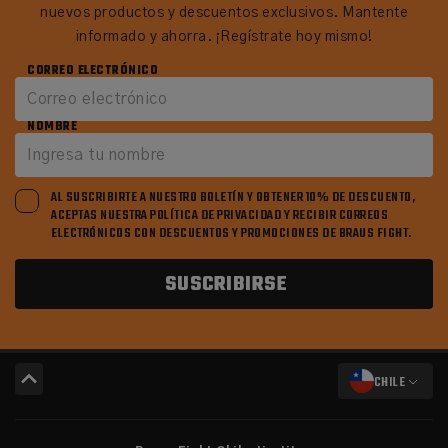
nuevos productos y descuentos exclusivos. Mantente
informado y ahorra. ¡Regístrate hoy mismo!
CORREO ELECTRÓNICO
NOMBRE
AL SUSCRIBIRTE A NUESTRO BOLETÍN Y OBTENER 10% DE DESCUENTO,
ACEPTAS NUESTRA POLÍTICA DE PRIVACIDAD Y RECIBIR CORREOS
ELECTRÓNICOS CON DESCUENTOS Y PROMOCIONES DE BRAUS FIGHT.
SUSCRIBIRSE
CHILE