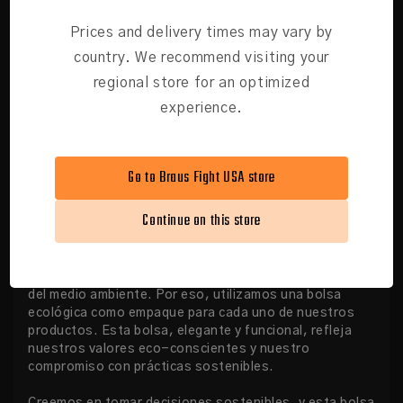
Prices and delivery times may vary by
country. We recommend visiting your
regional store for an optimized
experience.
Go to Braus Fight USA store
Continue on this store
COMODIDAD ECO-CONSCIENTE
En BRAUS Fight, estamos comprometidos tanto con
tus necesidades de entrenamiento como con el cuidado
del medio ambiente. Por eso, utilizamos una bolsa
ecológica como empaque para cada uno de nuestros
productos. Esta bolsa, elegante y funcional, refleja
nuestros valores eco-conscientes y nuestro
compromiso con prácticas sostenibles.
Creemos en tomar decisiones sostenibles, y esta bolsa