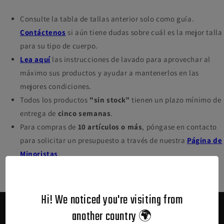
Consulte la tabla de tallas anterior solo como guía.
Contáctenos
si aún tiene dudas sobre cuál es la mejor talla
para su tipo de cuerpo.
Lea aquí
las instrucciones de lavado para aprovechar al
máximo sus productos y ayudar a mantenerlos en las
mejores condiciones.
Todos los productos
"sin stock”
tienen un plazo mínimo de
entrega de
cinco semanas
.
Para compras de
10 artículos o más
, póngase en contacto
para solicitar un presupuesto a través de nuestra
Página de
Minoristas
.
Hi! We noticed you're visiting from
another country 🌍